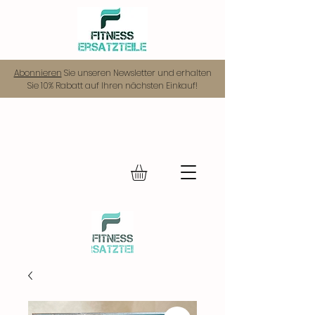
Abonnieren
Sie unseren Newsletter und erhalten
Sie 10% Rabatt auf Ihren nächsten Einkauf!