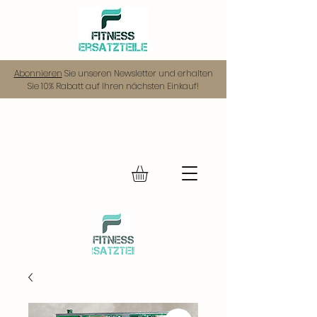
Abonnieren
Sie unseren Newsletter und erhalten
Sie 10% Rabatt auf Ihren nächsten Einkauf!