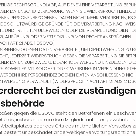
EWEILIGE RECHTSGRUNDLAGE, AUF DENEN EINE VERARBEITUNG BERUH
IESER DATENSCHUTZERKLÄRUNG. WENN SIE WIDERSPRUCH EINLEGE
FENEN PERSONENBEZOGENEN DATEN NICHT MEHR VERARBEITEN, ES S
E SCHUTZWÜRDIGE GRÜNDE FÜR DIE VERARBEITUNG NACHWEISEN
TE UND FREIHEITEN ÜBERWIEGEN ODER DIE VERARBEITUNG DIENT D
, AUSÜBUNG ODER VERTEIDIGUNG VON RECHTSANSPRÜCHEN
H ART. 21 ABS. 1 DSGVO).
SONENBEZOGENEN DATEN VERARBEITET, UM DIREKTWERBUNG ZU BE
CHT, JEDERZEIT WIDERSPRUCH GEGEN DIE VERARBEITUNG SIE BET
ER DATEN ZUM ZWECKE DERARTIGER WERBUNG EINZULEGEN; DIE
G, SOWEIT ES MIT SOLCHER DIREKTWERBUNG IN VERBINDUNG STEH
 WERDEN IHRE PERSONENBEZOGENEN DATEN ANSCHLIESSEND NIC
KTWERBUNG VERWENDET (WIDERSPRUCH NACH ART. 21 ABS. 2 DS
rde­recht bei der zuständigen
ts­behörde
rstößen gegen die DSGVO steht den Betroffenen ein Beschwer
ehörde, insbesondere in dem Mitgliedstaat ihres gewöhnliche
es Arbeitsplatzes oder des Orts des mutmaßlichen Verstoßes z
 besteht unbeschadet anderweitiger verwaltungsrechtliche