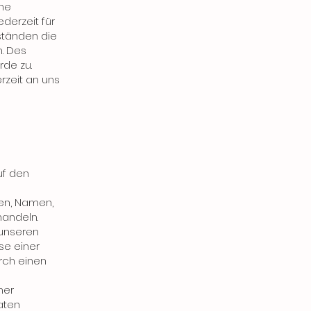
ine
ederzeit für
ständen die
. Des
rde zu.
rzeit an uns
uf den
en, Namen,
handeln.
 unseren
se einer
urch einen
ner
aten