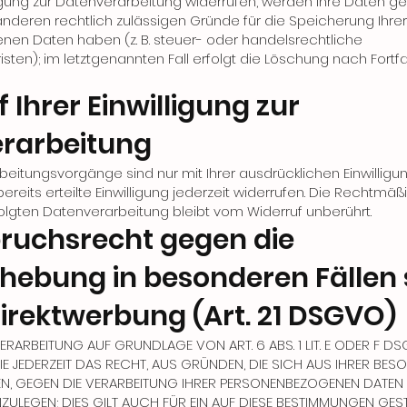
ligung zur Datenverarbeitung widerrufen, werden Ihre Daten ge
 anderen rechtlich zulässigen Gründe für die Speicherung Ihrer
en Daten haben (z. B. steuer- oder handelsrechtliche
ten); im letztgenannten Fall erfolgt die Löschung nach Fortfa
 Ihrer Einwilligung zur
rarbeitung
beitungsvorgänge sind nur mit Ihrer ausdrücklichen Einwilligu
ereits erteilte Einwilligung jederzeit widerrufen. Die Rechtmäßi
olgten Datenverarbeitung bleibt vom Widerruf unberührt.
ruchsrecht gegen die
hebung in besonderen Fällen
irektwerbung (Art. 21 DSGVO)
RARBEITUNG AUF GRUNDLAGE VON ART. 6 ABS. 1 LIT. E ODER F D
IE JEDERZEIT DAS RECHT, AUS GRÜNDEN, DIE SICH AUS IHRER BE
EN, GEGEN DIE VERARBEITUNG IHRER PERSONENBEZOGENEN DATEN
ZULEGEN; DIES GILT AUCH FÜR EIN AUF DIESE BESTIMMUNGEN GES