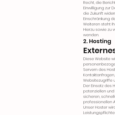
Recht, die Beric
Einwilligung zur 
die Zukunft wid
Einschränkung d
Weiteren steht I
Hierzu sowie zu 
wenden.
2. Hosting
Externe
Diese Website wi
personenbezogen
Servern des Hoste
Kontaktanfragen
Websitezugriffe 
Der Einsatz des 
potenziellen und 
sicheren, schnel
professionellen Anb
Unser Hoster wird
Leistungspflicht