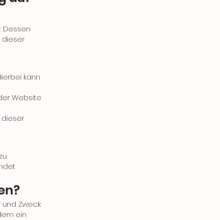
r. Dessen
 dieser
ierbei kann
der Website
 dieser
zu
endet
ten?
er und Zweck
dem ein