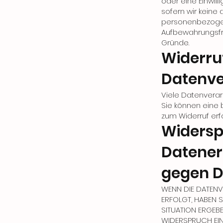
oder eine Einwil
sofern wir keine
personenbezogen
Aufbewahrungsfris
Gründe.
Widerruf
Datenve
Viele Datenverar
Sie können eine b
zum Widerruf erf
Widersp
Datener
gegen D
WENN DIE DATENVE
ERFOLGT, HABEN S
SITUATION ERGEB
WIDERSPRUCH EIN