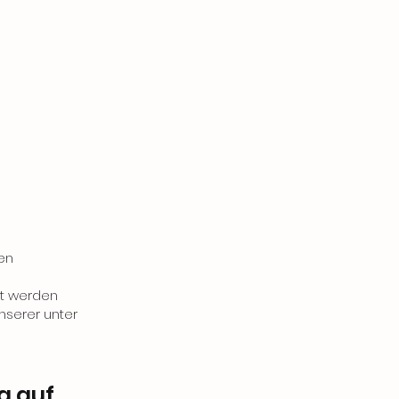
en
rt werden
nserer unter
g auf