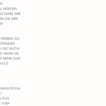
T,
N, WERDEN
EI DENN, WIR
, DIE IHRE
ER
TREIBEN, SO
REFFENDER
S GILT AUCH
T. WENN SIE
HT MEHR ZUM
GVO).
derecht bei
n
u. Das
r oder