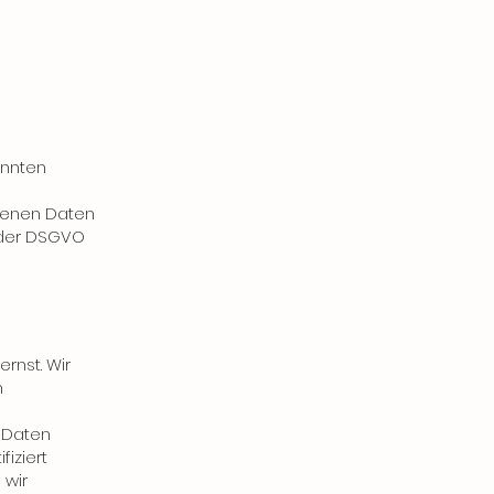
annten
genen Daten
 der DSGVO
rnst. Wir
n
 Daten
iziert
 wir