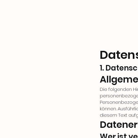
Datens
1. Datensc
Allgeme
Die folgenden Hi
personenbezogen
Personenbezogene
können. Ausführ
diesem Text aufg
Datener
Wer ist v