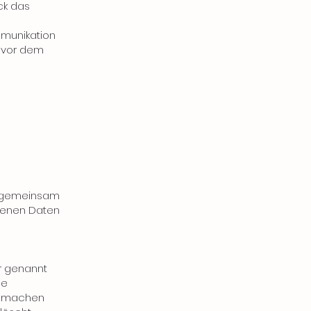
ck das
mmunikation
n vor dem
der gemeinsam
genen Daten
r genannt
ie
nd machen