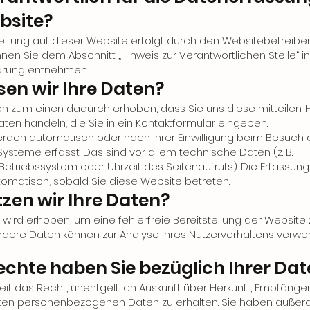
bsite?
itung auf dieser Website erfolgt durch den Websitebetreibe
nen Sie dem Abschnitt „Hinweis zur Verantwortlichen Stelle“ in
ärung entnehmen.
sen wir Ihre Daten?
n zum einen dadurch erhoben, dass Sie uns diese mitteilen. H
Daten handeln, die Sie in ein Kontaktformular eingeben.
rden automatisch oder nach Ihrer Einwilligung beim Besuch 
ysteme erfasst. Das sind vor allem technische Daten (z. B.
 Betriebssystem oder Uhrzeit des Seitenaufrufs). Die Erfassung
tomatisch, sobald Sie diese Website betreten.
zen wir Ihre Daten?
n wird erhoben, um eine fehlerfreie Bereitstellung der Website 
ndere Daten können zur Analyse Ihres Nutzerverhaltens verw
chte haben Sie bezüglich Ihrer Da
eit das Recht, unentgeltlich Auskunft über Herkunft, Empfäng
rten personenbezogenen Daten zu erhalten. Sie haben außer