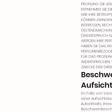
PROFILING. DIE J
ENTNEHMEN SIE D
WIR IHRE BETROF
KÖNNEN ZWINGEND
INTERESSEN, RECH
GELTENDMACHUNG
(WIDERSPRUCH NAC
WERDEN IHRE PER
HABEN SIE DAS RE
PERSONENBEZOGEN
FÜR DAS PROFILIN
WIDERSPRECHEN,
ZWECKE DER DIRE
Beschwe
Aufsich
Im Falle von Ve
einer Aufsichtsb
Aufenthalts, ihr
Beschwerderecht