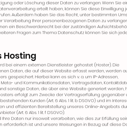
htigung oder Löschung dieser Daten zu verlangen. Wenn Sie e
Datenverarbeitung erteilt haben, können Sie diese Einwilligung j
errufen. Außerdem haben Sie das Recht, unter bestimmten Um
er Verarbeitung Ihrer personenbezogenen Daten zu verlangen
hnen ein Beschwerderecht bei der zuständigen Aufsichtsbehö
weiteren Fragen zum Thema Datenschutz können Sie sich jede
s Hosting
rd bei einem externen Dienstleister gehostet (Hoster). Die
en Daten, die auf dieser Website erfasst werden, werden a
rs gespeichert. Hierbei kann es sich v. a. um IP-Adressen,
, Meta- und Kommunikationsdaten, Vertragsdaten, Kontaktdat
und sonstige Daten, die über eine Website generiert werden, 
Hosters erfolgt zum Zwecke der Vertragserfüllung gegenüber
bestehenden Kunden (Art. 6 Abs. 1 lit. b DSGVO) und im Interes
len und effizienten Bereitstellung unseres Online-Angebots d
ieter (Art. 6 Abs. 1 lit. f DSGVO).
 Ihre Daten nur insoweit verarbeiten, wie dies zur Erfüllung sei
en erforderlich ist und unsere Weisungen in Bezug auf diese D