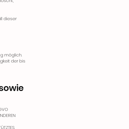
löscht,
ll dieser
ng möglich.
gkeit der bis
 sowie
SGVO
SONDEREN
TÜTZTES