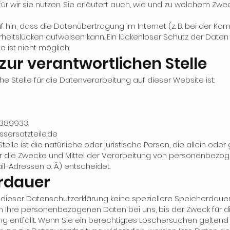
r wir sie nutzen. Sie erläutert auch, wie und zu welchem Zwe
f hin, dass die Datenübertragung im Internet (z. B. bei der Ko
erheitslücken aufweisen kann. Ein lückenloser Schutz der Date
te ist nicht möglich.
zur verantwortlichen Stelle
he Stelle für die Datenverarbeitung auf dieser Website ist:
9389933
essersatzteile.de
telle ist die natürliche oder juristische Person, die allein o
r die Zwecke und Mittel der Verarbeitung von personenbezo
ail-Adressen o. Ä.) entscheidet.
rdauer
 dieser Datenschutzerklärung keine speziellere Speicherdaue
n Ihre personenbezogenen Daten bei uns, bis der Zweck für d
ng entfällt. Wenn Sie ein berechtigtes Löschersuchen gelte