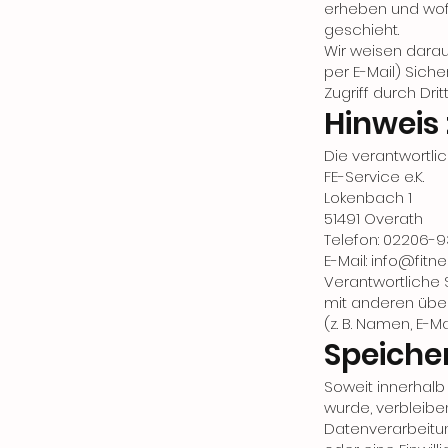
erheben und wofü
geschieht.
Wir weisen darau
per E-Mail) Sich
Zugriff durch Drit
Hinweis 
Die verantwortlic
FE-Service e.K.
Lokenbach 1
51491 Overath
Telefon: 02206-
E-Mail: info@fitn
Verantwortliche S
mit anderen übe
(z. B. Namen, E-M
Speiche
Soweit innerhalb
wurde, verbleibe
Datenverarbeitu