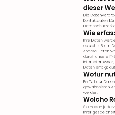
dieser We
Die Datenverarbe
Kontaktdaten kön
Datenschutzerkl
Wie erfas
Ihre Daten werde
es sich z. B. um 
Andere Daten we
durch unsere IT-S
Internetbrowser,
Daten erfolgt au
Wofür nut
Ein Teil der Date
gewährleisten. A
werden.
Welche Re
Sie haben jederz
Ihrer gespeiche