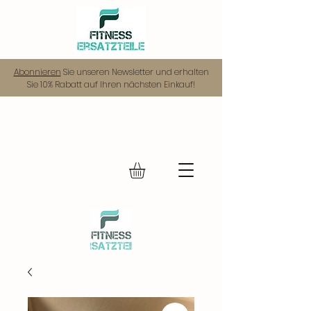
Abonnieren
Sie unseren Newsletter und erhalten
Sie 10% Rabatt auf Ihren nächsten Einkauf!