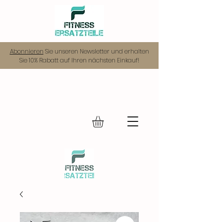
Abonnieren
Sie unseren Newsletter und erhalten
Sie 10% Rabatt auf Ihren nächsten Einkauf!