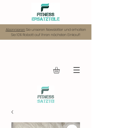
Abonnieren
Sie unseren Newsletter und erhalten
Sie 10% Rabatt auf Ihren nächsten Einkauf!