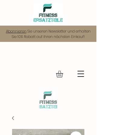
Abonnieren
Sie unseren Newsletter und erhalten
Sie 10% Rabatt auf Ihren nächsten Einkauf!