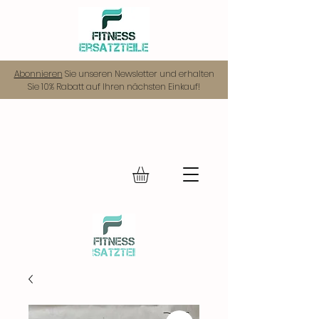
Abonnieren
Sie unseren Newsletter und erhalten
Sie 10% Rabatt auf Ihren nächsten Einkauf!