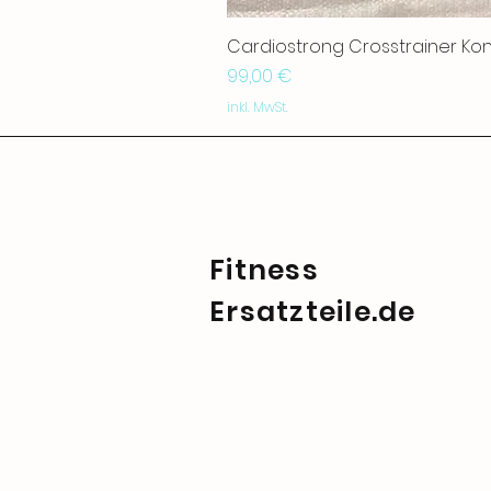
Cardiostrong Crosstrainer Ko
Preis
99,00 €
inkl. MwSt.
Fitness
Ersatzteile.de