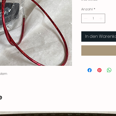
Anzahl
*
In den Warenk
stem
e