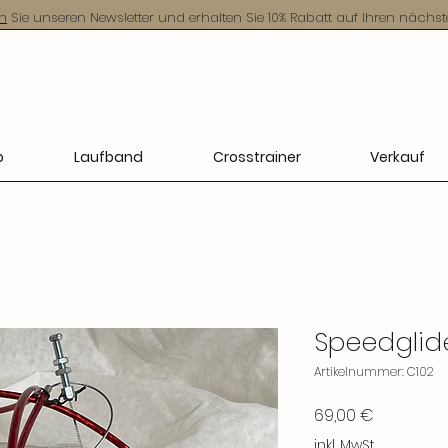
n
Sie unseren Newsletter und erhalten Sie 10% Rabatt auf Ihren nächst
p
Laufband
Crosstrainer
Verkauf
Speedglid
Artikelnummer: C102
Preis
69,00 €
inkl. MwSt.