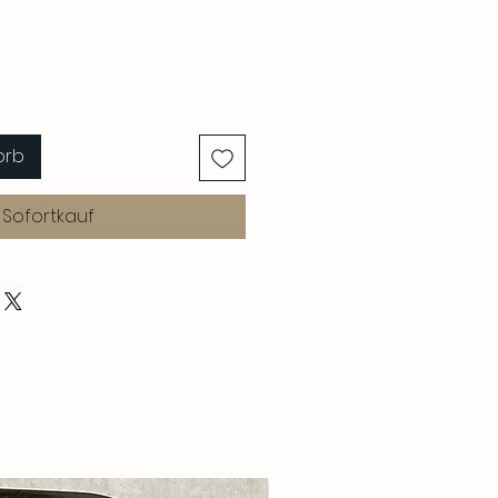
orb
Sofortkauf