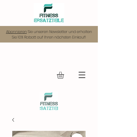
Abonnieren
Sie unseren Newsletter und erhalten
Sie 10% Rabatt auf Ihren nächsten Einkauf!