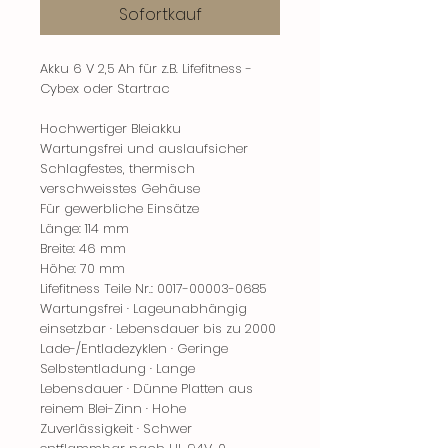
Sofortkauf
Akku 6 V 2,5 Ah für z.B. Lifefitness -
Cybex oder Startrac
Hochwertiger Bleiakku
Wartungsfrei und auslaufsicher
Schlagfestes, thermisch
verschweisstes Gehäuse
Für gewerbliche Einsätze
Länge: 114 mm
Breite: 46 mm
Höhe: 70 mm
Lifefitness Teile Nr.: 0017-00003-0685
Wartungsfrei · Lageunabhängig
einsetzbar · Lebensdauer bis zu 2000
Lade-/Entladezyklen · Geringe
Selbstentladung · Lange
Lebensdauer · Dünne Platten aus
reinem Blei-Zinn · Hohe
Zuverlässigkeit · Schwer