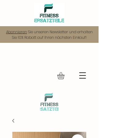
Abonnieren
Sie unseren Newsletter und erhalten
Sie 10% Rabatt auf Ihren nächsten Einkauf!