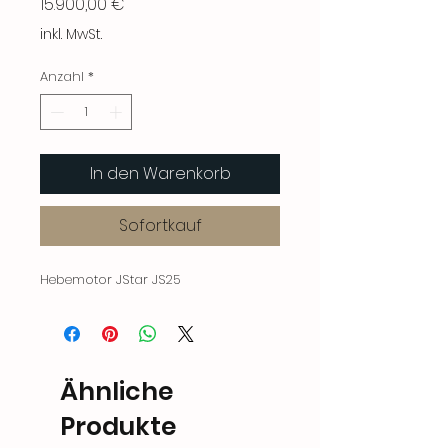
Preis
15.900,00 €
inkl. MwSt.
Anzahl
*
In den Warenkorb
Sofortkauf
Hebemotor JStar JS25
Ähnliche
Produkte