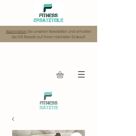
Abonnieren
Sie unseren Newsletter und erhalten
Sie 10% Rabatt auf Ihren nächsten Einkauf!