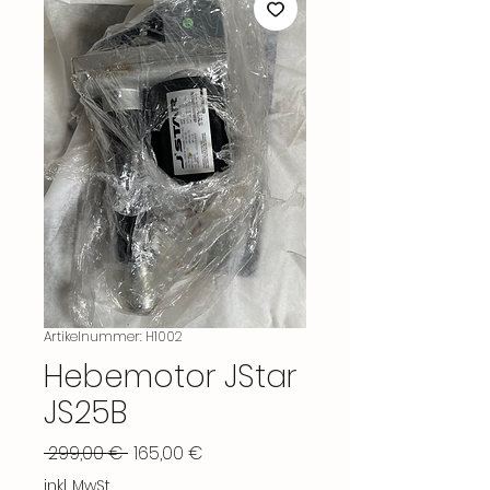
Artikelnummer: H1002
Hebemotor JStar
JS25B
Standardpreis
Sale-
 299,00 € 
165,00 €
Preis
inkl. MwSt.