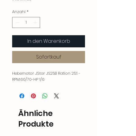
Anzahl
*
In den Warenkorb
Sofortkauf
Hebemotor JStar JS25B Ration 25:1 -
RPM:60/70-HP 1/6
Ähnliche
Produkte