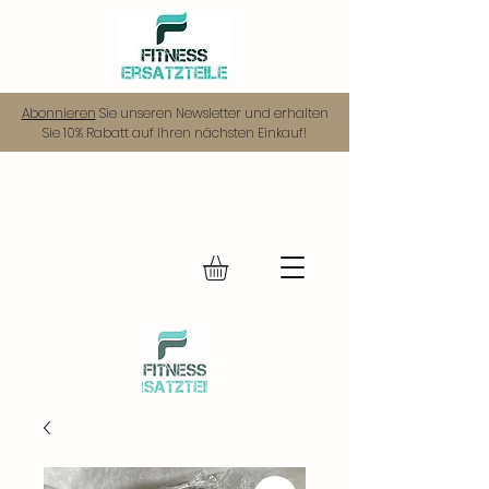
Abonnieren
Sie unseren Newsletter und erhalten
Sie 10% Rabatt auf Ihren nächsten Einkauf!