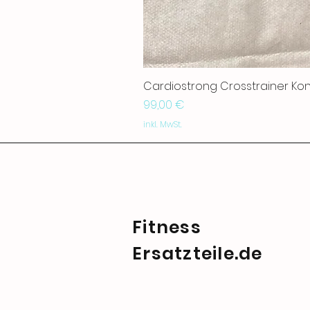
Cardiostrong Crosstrainer Ko
Preis
99,00 €
inkl. MwSt.
Fitness
Ersatzteile.de