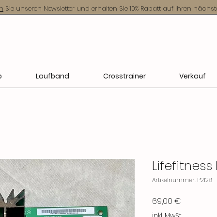
n
Sie unseren Newsletter und erhalten Sie 10% Rabatt auf Ihren nächst
p
Laufband
Crosstrainer
Verkauf
Lifefitness
Artikelnummer: P2128
Preis
69,00 €
inkl. MwSt.