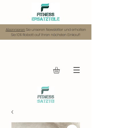
Abonnieren
Sie unseren Newsletter und erhalten
Sie 10% Rabatt auf Ihren nächsten Einkauf!