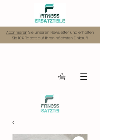
Abonnieren
Sie unseren Newsletter und erhalten
Sie 10% Rabatt auf Ihren nächsten Einkauf!