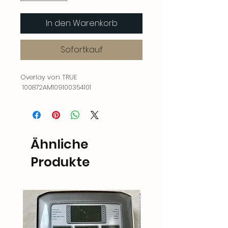
In den Warenkorb
Sofortkauf
Overlay von TRUE
100872AM109100354101
Ähnliche
Produkte