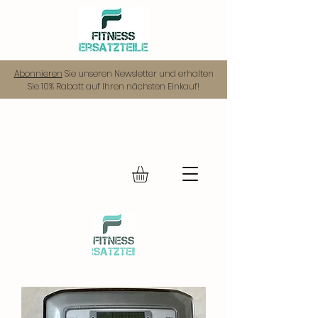
Abonnieren
Sie unseren Newsletter und erhalten
Sie 10% Rabatt auf Ihren nächsten Einkauf!