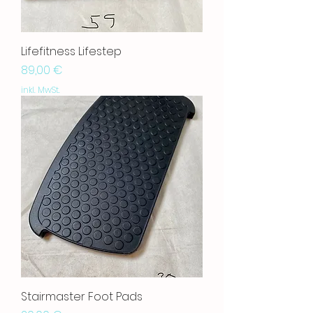
Lifefitness Lifestep
Preis
89,00 €
inkl. MwSt.
Stairmaster Foot Pads