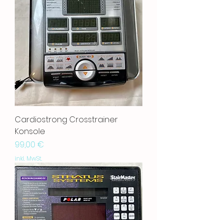
Cardiostrong Crosstrainer
Konsole
Preis
99,00 €
inkl. MwSt.