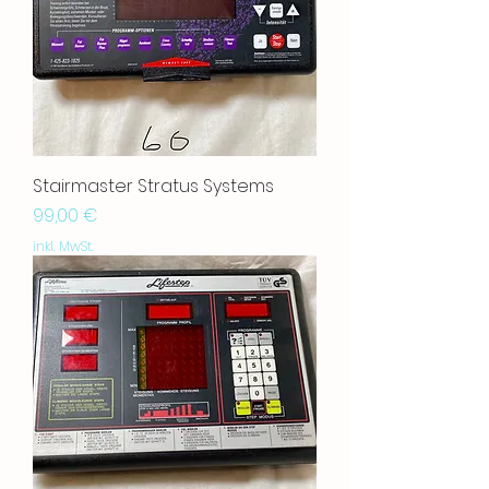
Stairmaster Stratus Systems
Preis
99,00 €
inkl. MwSt.